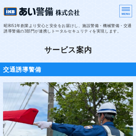
金沢市の交通警備・施設
昭和51年創業より安心と安全をお届けし、施設警備・機械警備・交通
誘導警備の3部門が連携しトータルセキュリティを実現します。
ホーム
サービス案内
サービス案内
交通誘導警備
採用情報
会社概要
お問い合わせ